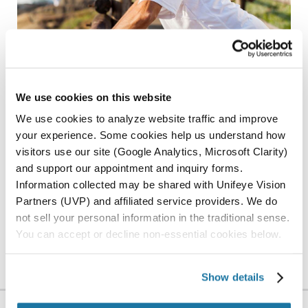
GLAUCOMA
We use cookies on this website
We use cookies to analyze website traffic and improve
your experience. Some cookies help us understand how
visitors use our site (Google Analytics, Microsoft Clarity)
and support our appointment and inquiry forms.
Information collected may be shared with Unifeye Vision
Partners (UVP) and affiliated service providers. We do
not sell your personal information in the traditional sense.
LENTE AJUSTABLE DE LUZ
You can accept or decline non-essential cookies below.
Show details