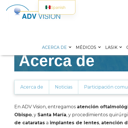
Spanish
English
ACERCA DE
MÉDICOS
LASIK
Acerca de
Acerca de
Noticias
Participación comu
En ADV Vision, entregamos
atención oftalmológ
Obispo
, y
Santa María
, y procedimientos quirúrgi
de cataratas
a
implantes de lentes
,
atención 