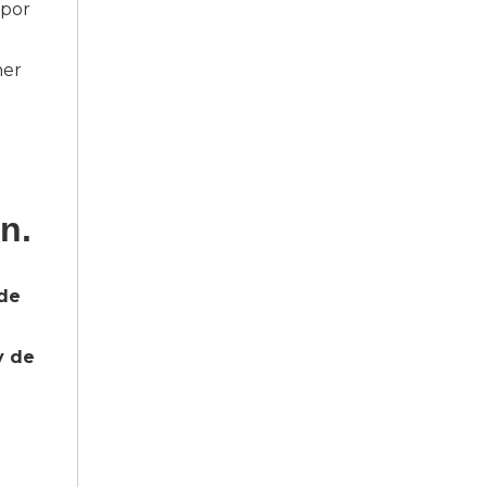
 por
ner
n.
 de
y de