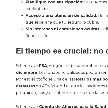
Planifique con anticipación:
Las cuentas 
adelantado.
Acceso a una atención de calidad:
Realí
que esperar a que tu seguro lo cubra.
Sin intereses ni comisiones ocultas:
Uti
financiación.
El tiempo es crucial: no
Si tienes un
FSA
, Asegúrate de comprobar tu s
diciembre
. Los fondos no utilizados podrán se
Por eso el otoño es una de las
Horarios más po
cataratas
en ADV Vision. Les da a los pacientes
prequirúrgicos y el tratamiento antes de la fech
Si tienes un
Cuenta de Ahorros para la Salud 