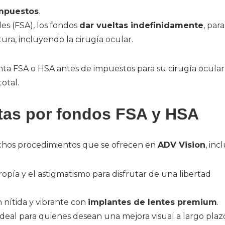
impuestos
.
les (FSA), los fondos
dar vueltas indefinidamente
, par
ura, incluyendo la cirugía ocular.
nta FSA o HSA antes de impuestos para su cirugía ocular
total.
rtas por fondos FSA y HSA
chos procedimientos que se ofrecen en
ADV Vision
, inc
ropía y el astigmatismo para disfrutar de una libertad
 nítida y vibrante con
implantes de lentes premium
.
deal para quienes desean una mejora visual a largo plaz