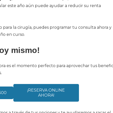
cular este año aún puede ayudar a reducir su renta
 para la cirugía, puedes programar tu consulta ahora y
 año en curso.
hoy mismo!
ahora es el momento perfecto para aprovechar tus benefic
s.
¡RESERVA ONLINE
300
AHORA!
os a través de tus opciones y te ayudaremos a sacar el