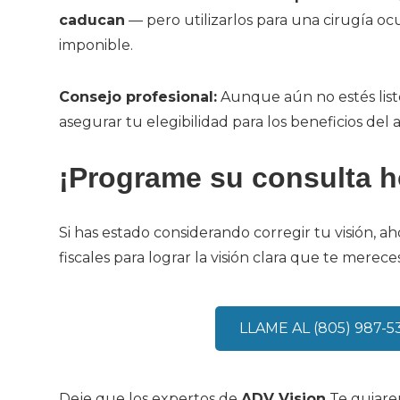
caducan
— pero utilizarlos para una cirugía o
imponible.
Consejo profesional:
Aunque aún no estés listo
asegurar tu elegibilidad para los beneficios del
¡Programe su consulta 
Si has estado considerando corregir tu visión, 
fiscales para lograr la visión clara que te merece
LLAME AL (805) 987-5
Deje que los expertos de
ADV Vision
Te guiarem