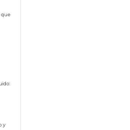
a que
luido:
o y